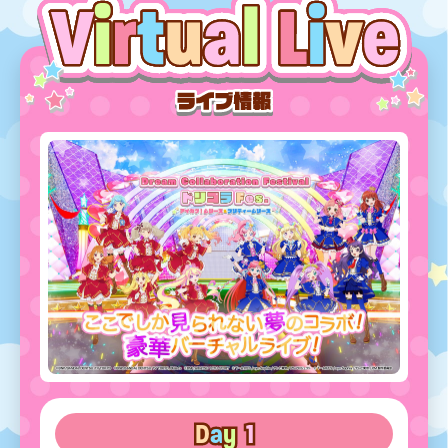
D
a
y
1