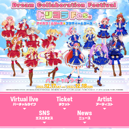
Virtual live
Ticket
Artist
バーチャルライブ
チケット
アーティスト
SNS
News
エスエヌエス
ニュース