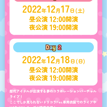
2022
12
17
年
月
日
(土)
12:00
昼公演
開演
19:00
夜公演
開演
D
a
y
2
2022
12
18
年
月
日
(日)
12:00
昼公演
開演
19:00
夜公演
開演
歴代アイドルが出演する夢のコラボレーションバーチャル
ライブ！
ここでしか見られないドリコラFes.専用衣装でのライブや