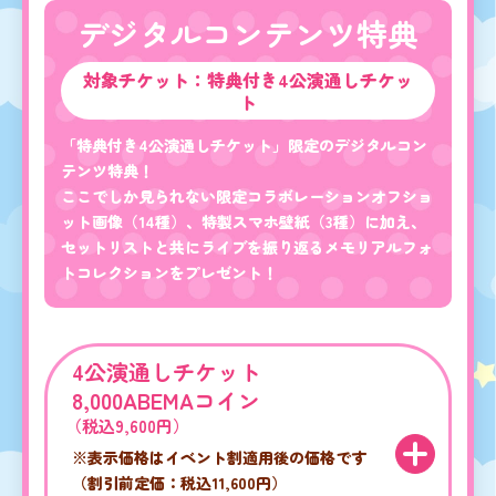
デジタルコンテンツ特典
対象チケット：特典付き4公演通しチケッ
ト
「特典付き4公演通しチケット」限定のデジタルコン
テンツ特典！
ここでしか見られない限定コラボレーションオフショ
ット画像（14種）、特製スマホ壁紙（3種）に加え、
セットリストと共にライブを振り返るメモリアルフォ
トコレクションをプレゼント！
4公演通しチケット
8,000ABEMAコイン
（税込9,600円）
※表示価格はイベント割適用後の価格です
（割引前定価：税込11,600円）